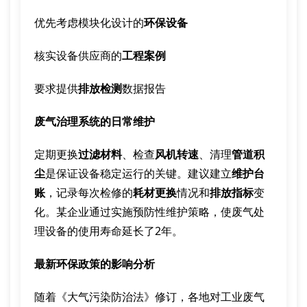
优先考虑模块化设计的
环保设备
核实设备供应商的
工程案例
要求提供
排放检测
数据报告
废气治理系统的日常维护
定期更换
过滤材料
、检查
风机转速
、清理
管道积
尘
是保证设备稳定运行的关键。建议建立
维护台
账
，记录每次检修的
耗材更换
情况和
排放指标
变
化。某企业通过实施预防性维护策略，使废气处
理设备的使用寿命延长了2年。
最新环保政策的影响分析
随着《大气污染防治法》修订，各地对工业废气