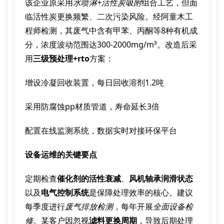
该企业原采用
水喷淋+活性炭吸附
组合工艺，但面
临活性炭更换频繁、二次污染风险。经阿童木工
程师检测，其废气中含有甲苯、丙酮等8种有机成
分，浓度波动范围达300-2000mg/m³。改造后采
用
三级预处理+rto
方案：
增设冷凝回收装置，每日回收溶剂1.2吨
采用防腐蚀pp材质管道，寿命延长3倍
配置在线监测系统，数据实时对接环保平台
设备运维的关键要点
定期检查
催化剂的活性衰减
、
风机轴承润滑状态
以及
电气控制系统
是保障处理效率的核心。建议
每季度进行
废气排放检测
，每年开展
全面设备检
修
。某客户因忽视
滤料更换周期
，导致后期处理